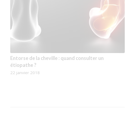
Et si vous souffriez d’une névralgie intercostale ?
Entorse de la cheville : quand consulter un
étiopathe ?
21 avril 2018
22 janvier 2018