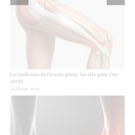
Le syndrome de l’essuie-glace : les clés pour s’en
La colopathie fonctionnelle : Comment s’en sortir ?
sortir
11 mai 2018
24 février 2018