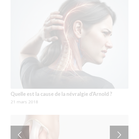
La Névralgie Cervico-Brachiale : Comment traiter
Quelle est la cause de la névralgie d’Arnold ?
sa cause ?
21 mars 2018
24 juin 2020